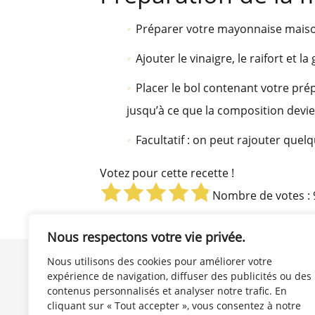
Préparer votre mayonnaise mais
Ajouter le vinaigre, le raifort et la 
Placer le bol contenant votre prép
jusqu’à ce que la composition devi
Facultatif : on peut rajouter quel
Votez pour cette recette !
Nombre de votes :
Nous respectons votre vie privée.
Nous utilisons des cookies pour améliorer votre
Plan du Site EnSauce
expérience de navigation, diffuser des publicités ou des
Lexique : les bases en Cuisine
contenus personnalisés et analyser notre trafic. En
Contact
cliquant sur « Tout accepter », vous consentez à notre
Mentions légales