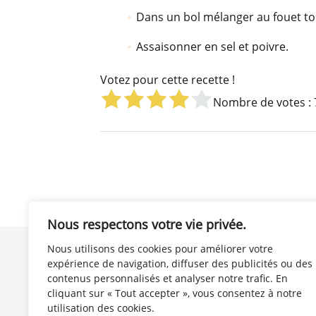
Dans un bol mélanger au fouet tou
Assaisonner en sel et poivre.
Votez pour cette recette !
Nombre de votes :
Nous respectons votre vie privée.
Nous utilisons des cookies pour améliorer votre
Plan du Site EnSauce
expérience de navigation, diffuser des publicités ou des
Lexique : les bases en Cuisine
contenus personnalisés et analyser notre trafic. En
Contact
cliquant sur « Tout accepter », vous consentez à notre
Mentions légales
utilisation des cookies.
Site partenaire QuelleCuisson.com