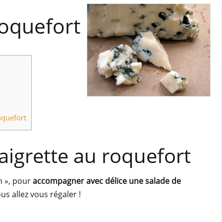
Roquefort
oquefort
naigrette au roquefort
n », pour
accompagner avec délice une salade de
us allez vous régaler !